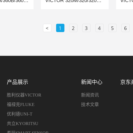
VICTOR 360A/360B/360C 手持测温热像仪
VICTOR 320M/320/320B 手持测温热像仪
<
1
2
3
4
5
6
产品展示
新闻中心
京东
胜利仪器VICTOR
新闻资讯
福禄克FLUKE
技术文章
优利德UNI-T
共立KYORITSU