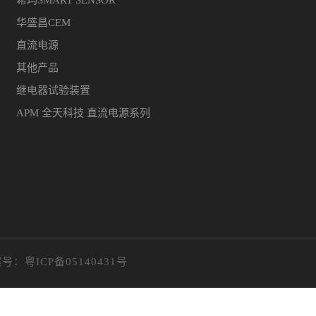
希玛SMART SENSOR
华盛昌CEM
直流电源
其他产品
继电器试验装置
APM 全天科技 直流电源系列
案号：
粤ICP备05140431号