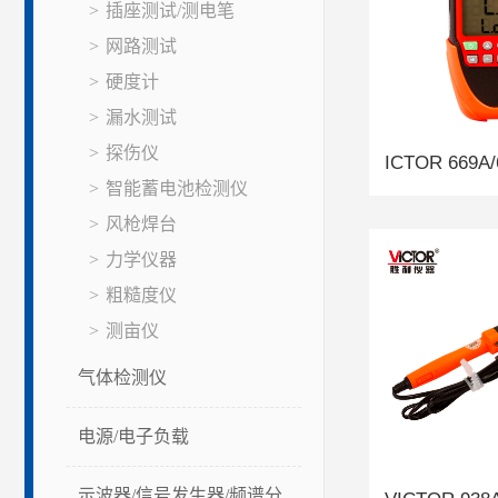
插座测试/测电笔
网路测试
硬度计
漏水测试
探伤仪
智能蓄电池检测仪
风枪焊台
力学仪器
粗糙度仪
测亩仪
气体检测仪
电源/电子负载
示波器/信号发生器/频谱分