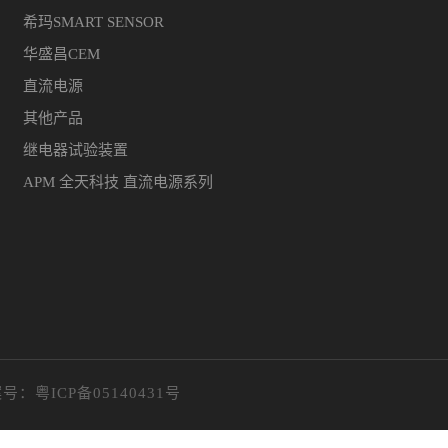
希玛SMART SENSOR
华盛昌CEM
直流电源
其他产品
继电器试验装置
APM 全天科技 直流电源系列
案号：
粤ICP备05140431号