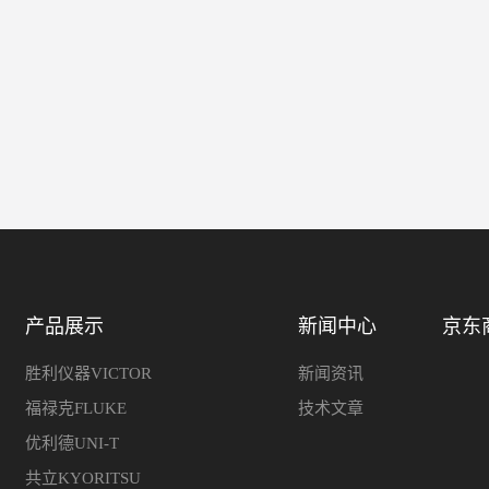
产品展示
新闻中心
京东
胜利仪器VICTOR
新闻资讯
福禄克FLUKE
技术文章
优利德UNI-T
共立KYORITSU